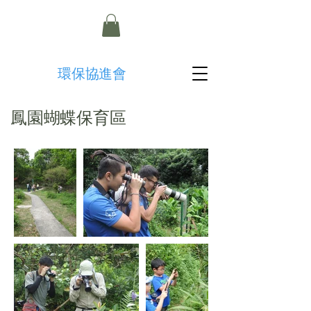
​環保協進會
鳳園蝴蝶保育區