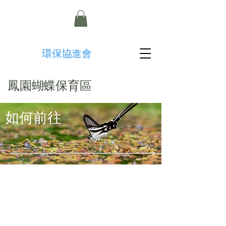
​環保協進會
鳳園蝴蝶保育區
如何前往