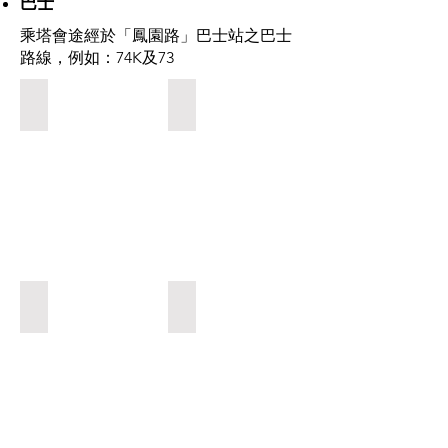
巴士
乘塔會途經於「鳳園路」巴士站之巴士
路線，例如：74K及73
1. 大埔墟港鐵站A3出口，進入行人隧道
2. 進入行人隧道後沿右面通道前往
3. 於「鳳園路」巴士站下車，沿鳳園路前往鳳園老村(步行需
4. 到達鳳園老村後沿圖中左邊小路前