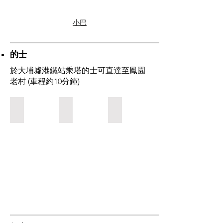
小巴
的士
於大埔墟港鐵站乘塔的士可直達至鳳園
老村 (車程約10分鐘)
1. 於大埔墟港鐵站B出口的士站乘搭的士；目的地：「鳳園
2. 到達鳳園老村後下車沿圖中左邊小路前往
3. 約4分鐘後到達本會鳳園中