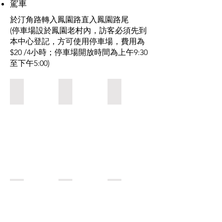
​駕車
於汀角路轉入鳳園路直入鳳園路尾
(停車場設於鳳園老村內，訪客必須先到
本中心登記，方可使用停車場，費用為
$20 /4小時；停車場開放時間為上午9:30
至下午5:00)
1. 往大尾督方向於汀角路/鳳園路路口右轉入鳳園路，沿鳳
2. 到達鳳園老村後沿圖中左邊小路繼續前往
3. 到達圖中馬路盡頭後下車(
4. 到達本會鳳園中心正門 (於中心登記辨理泊車證後，方可使
5. 鳳園蝴蝶保育區中心正門入口
6. 按泊車證上的指示將私家