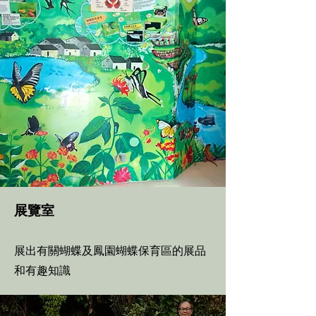
展覽室
展出有關蝴蝶及鳳園蝴蝶保育區的展品
和有趣知識