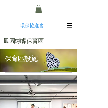
​環保協進會
鳳園蝴蝶保育區
保育區設施