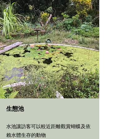
生態池
水池讓訪客可以較近距離觀賞蝴蝶及依
賴水體生存的動物