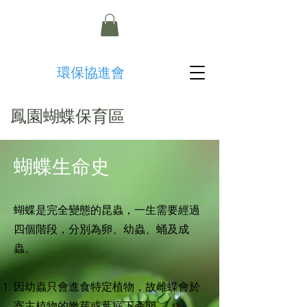
​環保協進會
鳳園蝴蝶保育區
蝴蝶生命史
蝴蝶是完全變態的昆蟲，一生需要經過
四個階段，分別為卵、幼蟲、蛹及成
蟲。
因幼蟲只會進食特定植物，故雌蝶會於
寄主植物的嫩芽或葉底下產卵。