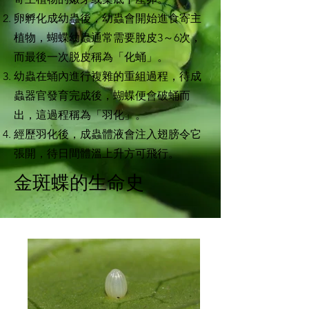
卵孵化成幼蟲後，幼蟲會開始進食寄主
植物，蝴蝶幼蟲通常需要脫皮3～6次，
而最後一次脱皮稱為「化蛹」。
幼蟲在蛹內進行複雜的重組過程，待成
蟲器官發育完成後，蝴蝶便會破蛹而
出，這過程稱為「羽化」。
經歷羽化後，成蟲體液會注入翅膀令它
張開，待日間體溫上升方可飛行。
​金斑蝶的生命史