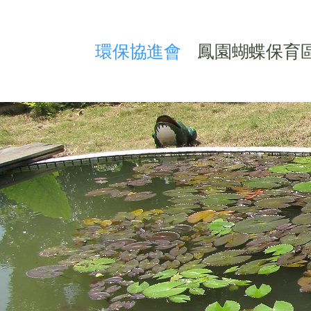
​環保協進會
鳳園蝴蝶保育