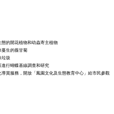
生態的開花植物和幼蟲寄主植物
除蔓生的薇甘菊
除垃圾
區進行蝴蝶基線調查和研究
化導賞服務，開放「鳳園文化及生態教育中心」給市民參觀