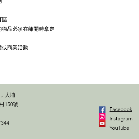
物
育區
的物品必須在離開時拿走
體或商業活動
，大埔
村150號
Facebook
Instagram
7344
YouTube