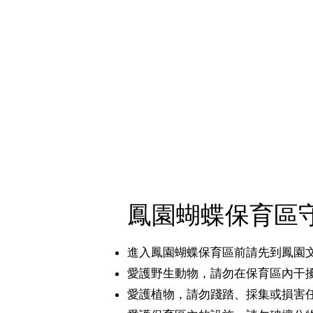
鳳園蝴蝶保育區
進入鳳園蝴蝶保育區前請先到鳳園
愛護野生動物，請勿在保育區內干
愛護植物，請勿踐踏、採集或損害