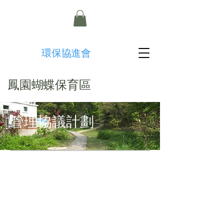
​環保協進會
鳳園蝴蝶保育區
管理協議計劃