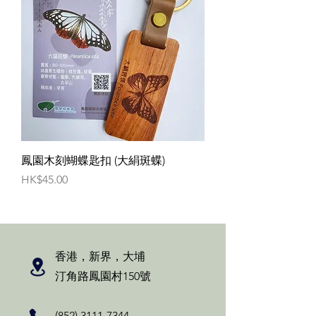
鳳園木刻蝴蝶匙扣 (大絹斑蝶)
價格
HK$45.00
香港，新界，大埔
汀角路鳳園村150號
(852) 3111-7344