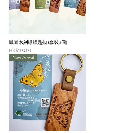
鳳園木刻蝴蝶匙扣 (套裝3個)
價格
HK$100.00
New Arrival