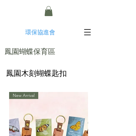
​環保協進會
鳳園蝴蝶保育區
鳳園木刻蝴蝶匙扣
New Arrival