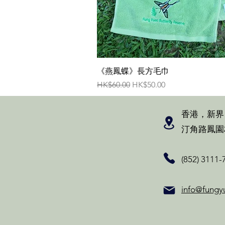
快速瀏覽
《燕鳳蝶》長方毛巾
一般價格
促銷價格
HK$60.00
HK$50.00
香港，新界
汀角路鳳園
(852) 3111-
info@fungy