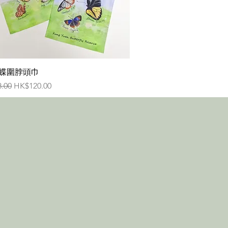
快速瀏覽
蝶圍脖頭巾
格
促銷價格
.00
HK$120.00