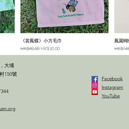
快速瀏覽
《裳鳳蝶》小方毛巾
鳳園蝴
一般價格
促銷價格
一般價
HK$40.00
HK$30.00
HK$148
，大埔
村150號
Facebook
Instagram
7344
YouTube
uen.org