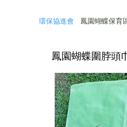
​環保協進會
鳳園蝴蝶保育
鳳園蝴蝶圍脖頭