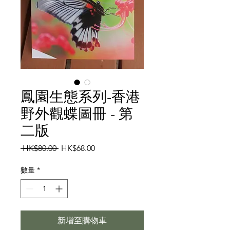
鳳園生態系列-香港
野外觀蝶圖冊 - 第
二版
一
促
 HK$80.00 
HK$68.00
般
銷
價
價
數量
*
格
格
新增至購物車