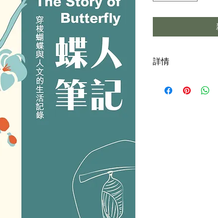
詳情
穿梭蝴蝶與人文的
10
多篇蝴蝶愛好者
輯錄了
2018-2021
更多市民加入蝴蝶
集合過往珍貴的活
ISBN: 978-988-757