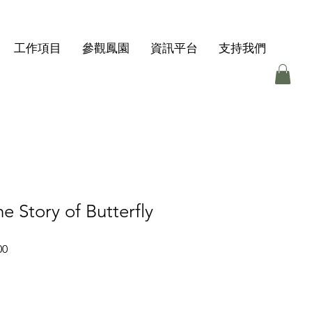
工作項目
參觀鳳園
資訊平台
支持我們
tory of Butterfly
促
00
銷
價
格