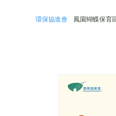
​環保協進會
鳳園蝴蝶保育