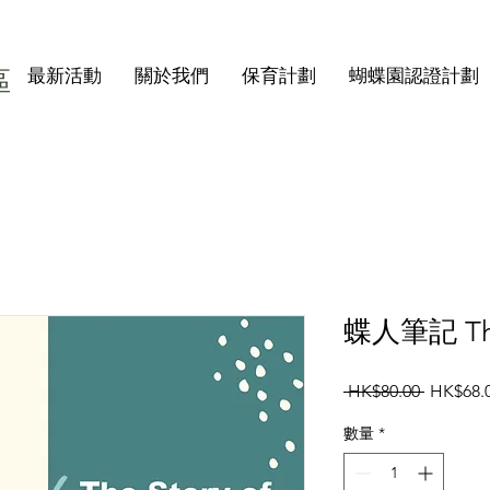
區
最新活動
關於我們
保育計劃
蝴蝶園認證計劃
蝶人筆記 The S
一
 HK$80.00 
HK$68.
般
數量
*
價
格