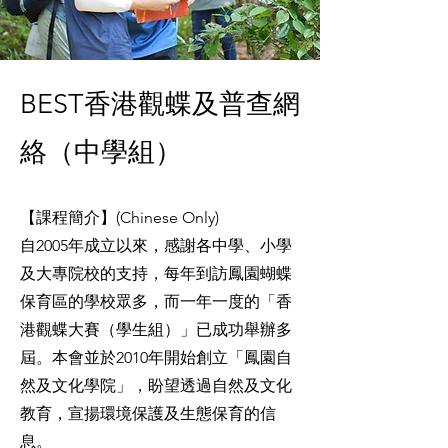
BEST香港觀蝶及普查網
絡（中學組）
【課程簡介】(Chinese Only)
自2005年成立以來，感謝各中學、小學
及大專院校的支持，每年到訪鳳園蝴蝶
保育區的學校眾多，而一年一度的「香
港觀蝶大賽（學生組）」已成功舉辦多
屆。本會並於2010年開始創立「鳳園自
然及文化學院」，盼望透過自然及文化
教育，宣揚環境保護及生態保育的信
息。