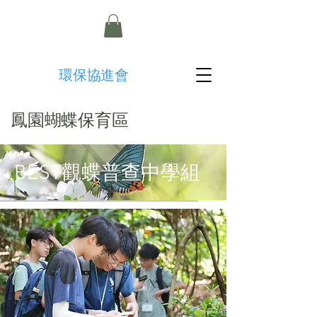
​環保協進會
鳳園蝴蝶保育區
BEST觀蝶普查中學組