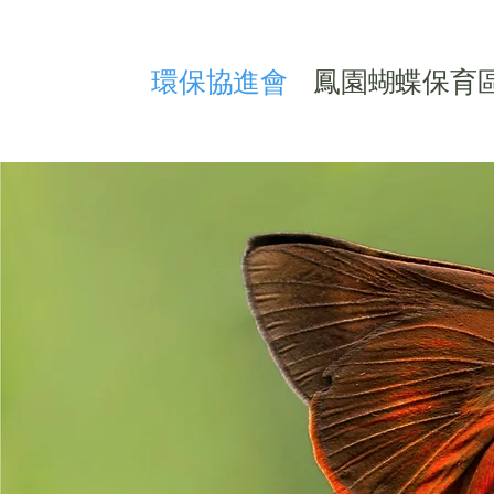
​環保協進會
鳳園蝴蝶保育