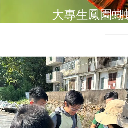
大專生鳳園蝴