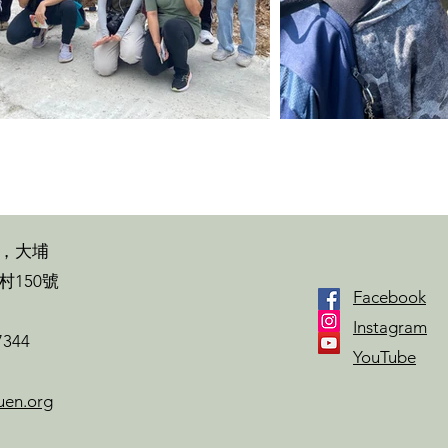
，大埔
村150號
Facebook
Instagram
7344
YouTube
uen.org