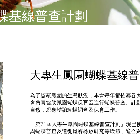
蝶基線普查計劃
大專生鳳園蝴蝶基線普
為了監察鳳園的生態狀況，本會每年都招募各
會負責協助鳳園蝴蝶保育區進行蝴蝶普查。計
自然，親身體驗蝴蝶調查及保育工作。
「第21屆大專生鳳園蝴蝶基線普查計劃」現已
與蝴蝶普查及遷徙斑蝶標放研究等環節，適合