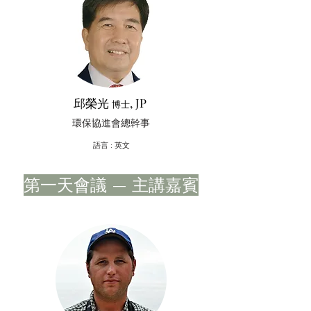
邱榮光
, JP
博士
環保協進會總幹事
​語言 : 英文
​第一天會議 — 主講嘉賓