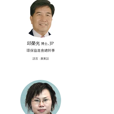
邱榮光
, JP
博士
環保協進會總幹事
​語言 : 廣東話