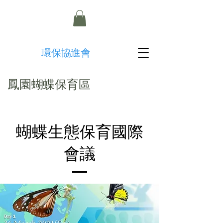
​環保協進會
鳳園蝴蝶保育區
蝴蝶生態保育國際
會議