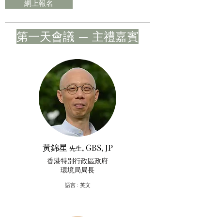
網上報名
​第一天會議 — 主禮嘉賓
黃錦星
, GBS, JP
先生
香港特別行政區政府
環境局局長
​語言 : 英文